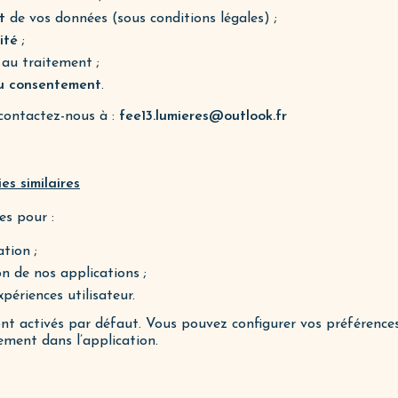
t
de vos données (sous conditions légales) ;
ité
;
au traitement ;
du consentement
.
 contactez-nous à :
fee13.lumieres@outlook.fr
es similaires
es pour :
tion ;
ion de nos applications ;
xpériences utilisateur.
ont activés par défaut. Vous pouvez configurer vos préférence
ement dans l’application.