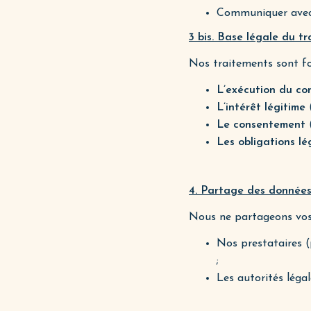
Communiquer avec l
3 bis. Base légale du t
Nos traitements sont fo
L’exécution du co
L’intérêt légitime
(
Le consentement
(
Les obligations lé
4. Partage des donnée
Nous ne partageons vos
Nos prestataires (
;
Les autorités légale