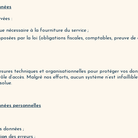
nnées
vées :
e nécessaire à la fourniture du service ;
posées par la loi (obligations fiscales, comptables, preuve de 
ures techniques et organisationnelles pour protéger vos donn
le d’accès. Malgré nos efforts, aucun système n’est infaillib
solue.
onnées personnelles
s données ;
tion
des erreurs ;