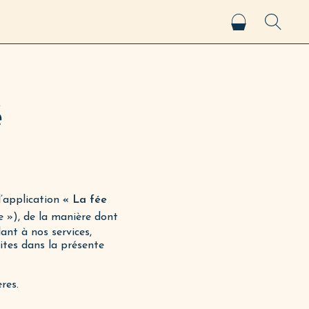
é
l’application
« La fée
e »), de la manière dont
ant à nos services,
rites dans la présente
res.