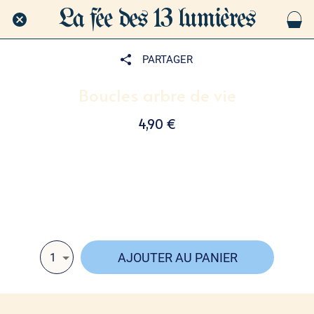
La fée des 13 lumières
PARTAGER
Boucles arbre de vie
4,90 €
Fines et pleines de sens ✨, ces boucles d’oreilles en acier
inoxydable 🌀 mettent en lumière l’Arbre de Vie 🌿,
symbole d’équilibre, de croissance et de protection 💫.
AJOUTER AU PANIER
1