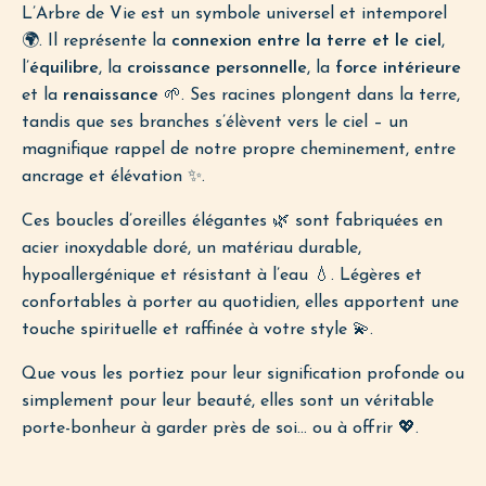
L’Arbre de Vie est un symbole universel et intemporel
🌍. Il représente la
connexion entre la terre et le ciel
,
l’
équilibre
, la
croissance personnelle
, la
force intérieure
et la
renaissance
🌱. Ses racines plongent dans la terre,
tandis que ses branches s’élèvent vers le ciel – un
magnifique rappel de notre propre cheminement, entre
ancrage et élévation ✨.
Ces boucles d’oreilles élégantes 🌿 sont fabriquées en
acier inoxydable doré, un matériau durable,
hypoallergénique et résistant à l’eau 💧. Légères et
confortables à porter au quotidien, elles apportent une
touche spirituelle et raffinée à votre style 💫.
Que vous les portiez pour leur signification profonde ou
simplement pour leur beauté, elles sont un véritable
porte-bonheur à garder près de soi… ou à offrir 💖.