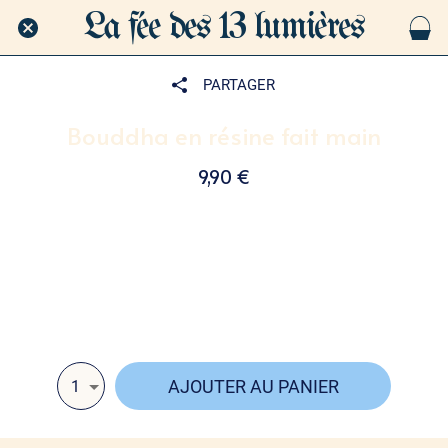
La fée des 13 lumières
PARTAGER
Bouddha en résine fait main
9,90 €
Plongez dans la sérénité avec ces Bouddhas en résine
faits main 💙✨ Intégrant du véritable lapis lazuli, ils
diffusent paix, sagesse et intuition dans votre espace
sacré 🧘‍♂️🌌
AJOUTER AU PANIER
1