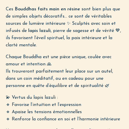
Ces
Bouddhas faits main en résine
sont bien plus que
de simples objets décoratifs… ce sont de véritables
sources de lumière intérieure ✨ Sculptés avec soin et
infusés de
lapis lazuli
, pierre de sagesse et de vérité 💙,
ils favorisent l’éveil spirituel, la paix intérieure et la
clarté mentale.
Chaque Bouddha est une pièce unique, coulée avec
amour et intention 🙏
Ils trouveront parfaitement leur place sur un autel,
dans un coin méditatif, ou en cadeau pour une
personne en quête d’équilibre et de spiritualité 🌿
💫 Vertus du lapis lazuli :
🔹 Favorise l’intuition et l’expression
🔹 Apaise les tensions émotionnelles
🔹 Renforce la confiance en soi et l’harmonie intérieure