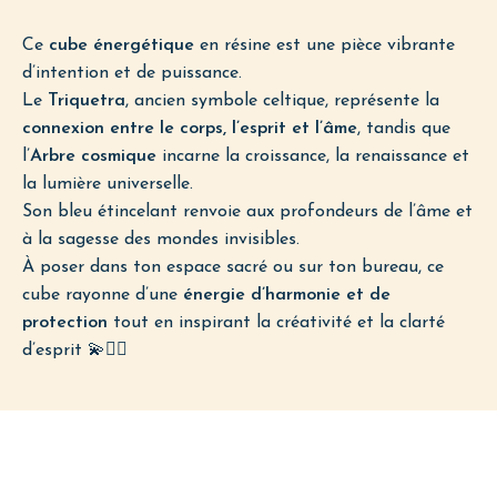
Ce
cube énergétique
en résine est une pièce vibrante
d’intention et de puissance.
Le
Triquetra
, ancien symbole celtique, représente la
connexion entre le corps, l’esprit et l’âme
, tandis que
l’
Arbre cosmique
incarne la croissance, la renaissance et
la lumière universelle.
Son bleu étincelant renvoie aux profondeurs de l’âme et
à la sagesse des mondes invisibles.
À poser dans ton espace sacré ou sur ton bureau, ce
cube rayonne d’une
énergie d’harmonie et de
protection
tout en inspirant la créativité et la clarté
d’esprit 💫🧚‍♀️