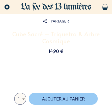
La fée des 13 lumières
PARTAGER
Cube Sacré – Triquetra & Arbre
Cosmique
14,90 €
Un cube mystique en résine, orné du symbole Triquetra
et d’un Arbre cosmique multicolore 🌈🔮 Coloris au
choix
AJOUTER AU PANIER
1