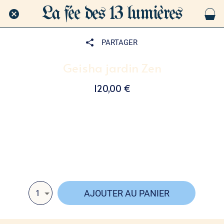
La fée des 13 lumières
PARTAGER
Geisha jardin Zen
120,00 €
Élégante décoration zen en bois massif, entièrement
faite main. Cette création associe un bougeoir, du
sable, des galets décoratifs et un râteau artisanal pour
inviter au calme, à l’harmonie et à la détente.
AJOUTER AU PANIER
1