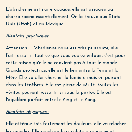
L'obsidienne est noire opaque, elle est associée au
chakra racine essentiellement. On la trouve aux Etats-
Unis (Utah) et au Mexique.
Bienfaits psychiques :
Attention !
L'obsdienne noire est très puissante, elle
fait ressortir tout ce que vous voulez enfouir, c'est pour
cette raison qu'elle ne convient pas à tout le monde.
Grande protectrice, elle est le lien entre la Terre et la
Mère. Elle va aller chercher la lumière mais en puisant
dans les ténèbres. Elle est pierre de vérité, toutes les
vérités peuvent ressortir si vous la porter. Elle est
l'équilibre parfait entre le Ying et le Yang.
Bienfaits physiques :
Elle atténue très fortement les douleurs, elle va relacher
les muscles. Elle améliore la circulation sanguine et