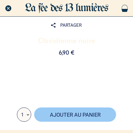
La fée des 13 lumières
PARTAGER
Obsidienne noire
6,90 €
Ancrage, vérité et protection : l’obsidienne noire est une
pierre sacrée, qui agit comme un bouclier énergétique
tout en révélant les parts cachées de soi pour favoriser
la libération intérieure.
AJOUTER AU PANIER
1