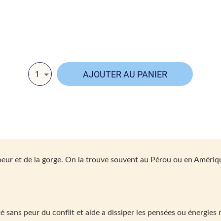
endentif en amazonite apaise les émotions, ouv
le cœur 💖 et favorise une communication fluide e
sincère 🗣️✨.
AJOUTER AU PANIER
1
eur et de la gorge. On la trouve souvent au Pérou ou en Amérique
 sans peur du conflit et aide a dissiper les pensées ou énergies n