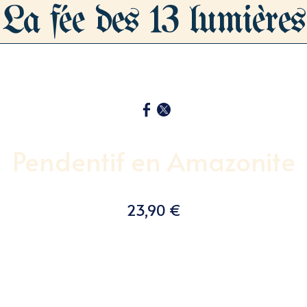
La fée des 13 lumières
Pendentif en Amazonite
23,90 €
Un souffle de douceur et de liberté 🌬️💫 Ce