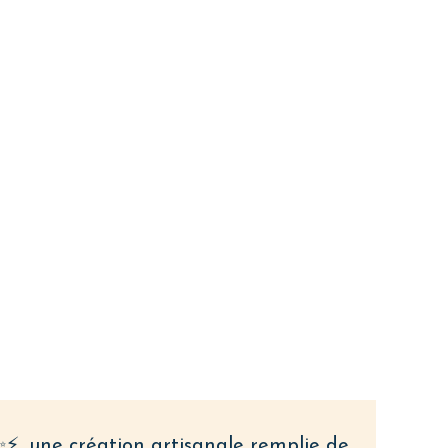
e
 à
⚡, une création artisanale remplie de