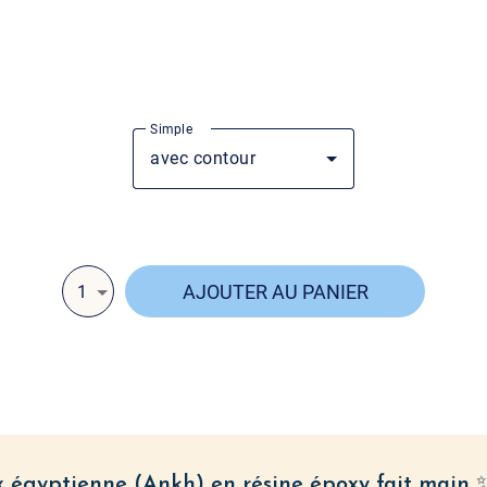
époxy fait main ✨, symbole de vie éternelle et d
rotection divine 🌞. Un talisman spirituel unique
emporter partout.
Simple
avec contour
AJOUTER AU PANIER
1
ix égyptienne (Ankh) en résine époxy fait main
✨