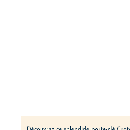
p
Découvrez ce splendide
porte-clé Cro