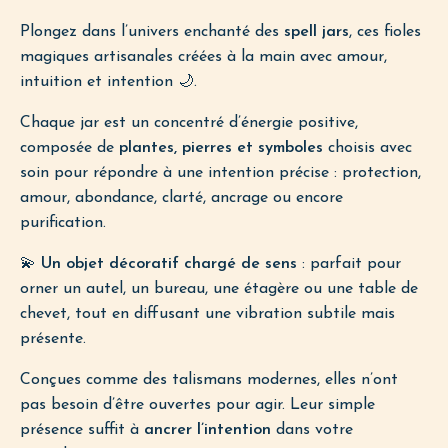
Plongez dans l’univers enchanté des
spell jars
, ces fioles
magiques artisanales créées à la main avec amour,
intuition et intention 🌙.
Chaque jar est un concentré d’énergie positive,
composée de
plantes, pierres et symboles
choisis avec
soin pour répondre à une intention précise : protection,
amour, abondance, clarté, ancrage ou encore
purification.
💫
Un objet décoratif chargé de sens
: parfait pour
orner un autel, un bureau, une étagère ou une table de
chevet, tout en diffusant une vibration subtile mais
présente.
Conçues comme des talismans modernes, elles n’ont
pas besoin d’être ouvertes pour agir. Leur simple
présence suffit à
ancrer l’intention
dans votre