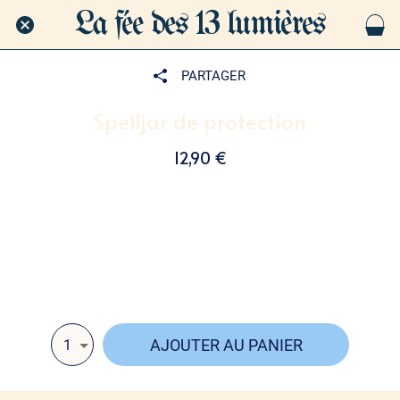
La fée des 13 lumières
PARTAGER
Spelljar de protection
12,90 €
La fée des 13 lumières vous propose une spell jar de
protection 🛡️ remplie d’obsidienne noire, de plumes et
de paillettes. Un talisman décoratif pour éloigner les
énergies négatives avec élégance et magie ✨
AJOUTER AU PANIER
1